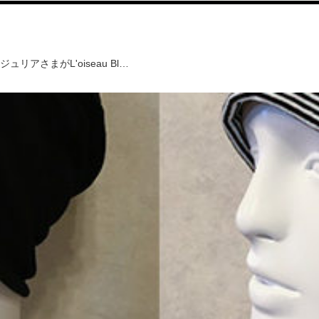
さまがL'oiseau Bl…