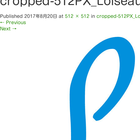
cropped-512PX_Loiseau
Published
2017年8月20日
at
512 × 512
in
cropped-512PX_Lo
←
Previous
Next
→