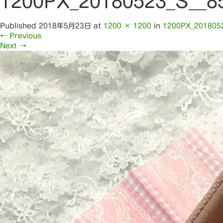
1200PX_20180523_S__8
Published
2018年5月23日
at
1200 × 1200
in
1200PX_201805
←
Previous
Next
→