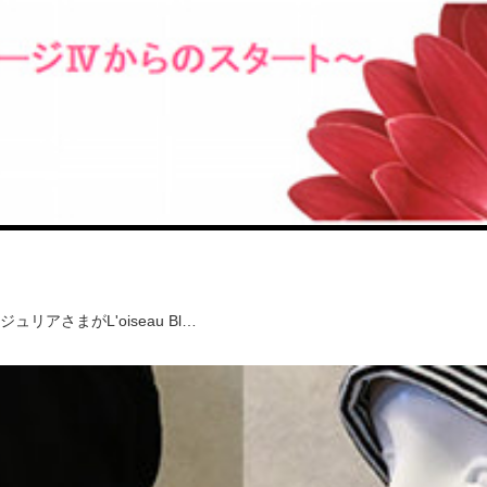
さまがL'oiseau Bl…